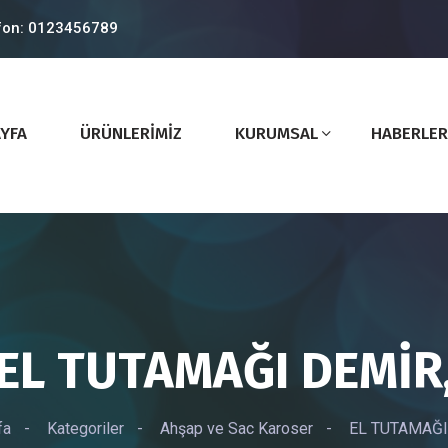
fon: 0123456789
YFA
ÜRÜNLERİMİZ
KURUMSAL
HABERLER
EL TUTAMAĞI DEMİR
fa
-
Kategoriler
-
Ahşap ve Sac Karoser
-
EL TUTAMAĞI