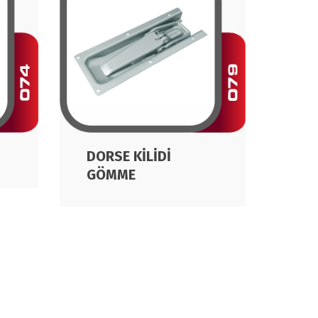
DORSE KİLİDİ
CVA
GÖMME
AR