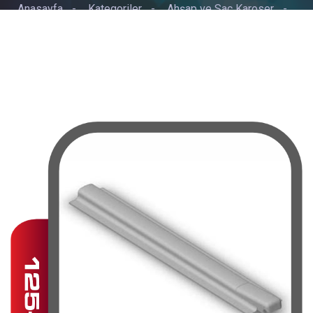
Anasayfa
-
Kategoriler
-
Ahşap ve Sac Karoser
-
KAPAK U SACI 65/100 CM TEKLİ