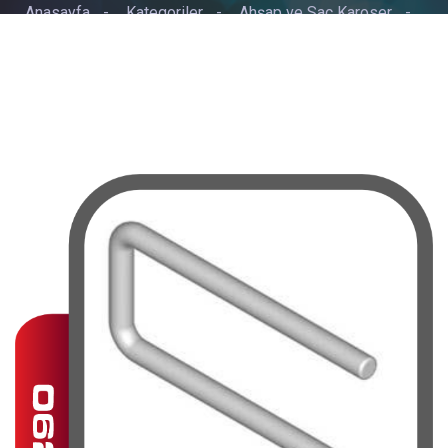
Anasayfa
-
Kategoriler
-
Ahşap ve Sac Karoser
-
KASA BAĞLANTISI 25/27/30/32/35/37